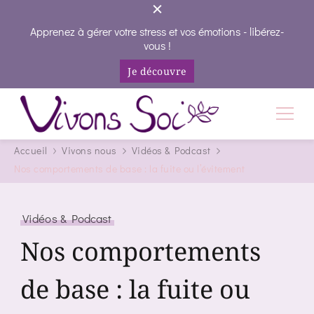
Apprenez à gérer votre stress et vos émotions - libérez-
vous !
Je découvre
Vivons Soi
Vivez votre vie en conscience
Accueil
Vivons nous
Vidéos & Podcast
Nos comportements de base : la fuite ou l’évitement
Vidéos & Podcast
Nos comportements
de base : la fuite ou