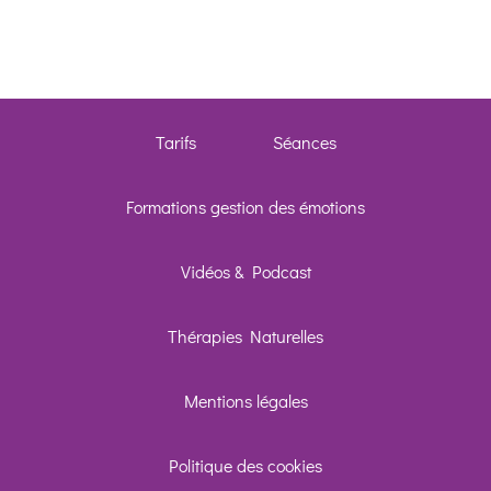
Facebook 
Telegram
Tarifs
Séances
SMS
Formations gestion des émotions
Appeler
Vidéos & Podcast
Skype
Thérapies Naturelles
Linkedin
Mentions légales
Formulaire
Politique des cookies