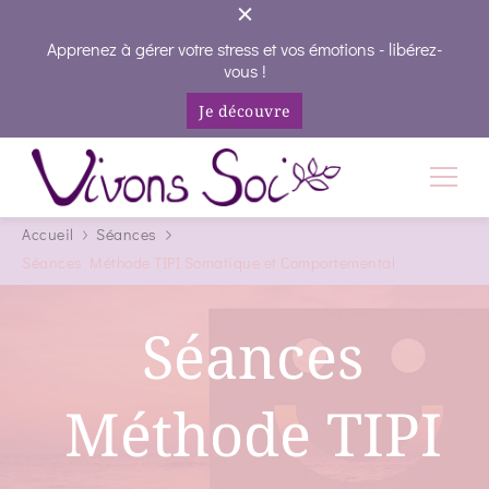
Apprenez à gérer votre stress et vos émotions - libérez-
vous !
Je découvre
Vivons Soi
Vivez votre vie en conscience
Accueil
Séances
Séances Méthode TIPI Somatique et Comportemental
Séances
Méthode TIPI