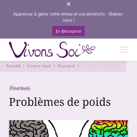
Apprenez à gérer votre stress et vos émotions - libérez-
vous !
Je découvre
Vivons Soi
Vivez votre vie en conscience
Accueil
Vivons nous
Pourquoi
Problèmes de poids
Pourquoi
Problèmes de poids