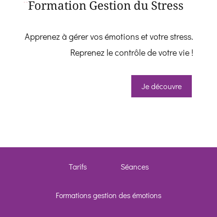
Formation Gestion du Stress
Apprenez à gérer vos émotions et votre stress.
Reprenez le contrôle de votre vie !
Je découvre
Whatsapp
Facebook 
Telegram
Tarifs
Séances
SMS
Formations gestion des émotions
Appeler