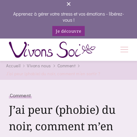
Apprenez à gérer votre stress et vos émotions - libérez-
vous !
Je découvre
Vivons Soi
Vivez votre vie en conscience
Accueil
Vivons nous
Comment
J’ai peur (phobie) du noir, comment m’en sortir ?
Comment
J’ai peur (phobie) du
noir, comment m’en