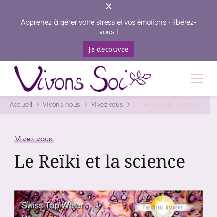
Apprenez à gérer votre stress et vos émotions - libérez-
vous !
Je découvre
Vivons Soi
Vivez votre vie en conscience
Accueil
Vivons nous
Vivez vous
Le Reïki et la science
Vivez vous
Le Reïki et la science