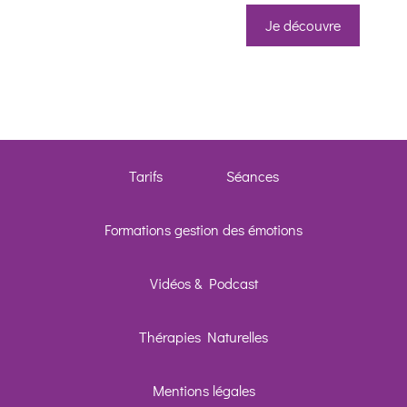
Je découvre
Whatsapp
Facebook 
Telegram
Tarifs
Séances
SMS
Formations gestion des émotions
Appeler
Vidéos & Podcast
Skype
Thérapies Naturelles
Linkedin
Mentions légales