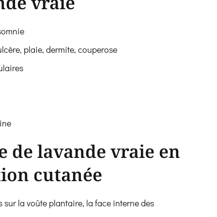
nde vraie
nsomnie
ulcère, plaie, dermite, couperose
laires
ine
le de lavande vraie en
tion cutanée
s sur la voûte plantaire, la face interne des