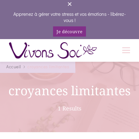
Apprenez à gérer votre stress et vos émotions - libérez-
vous !
Je découvre
Vivons Soi
Vivez votre vie en conscience
Accueil
croyances limitantes
croyances limitantes
1 Results