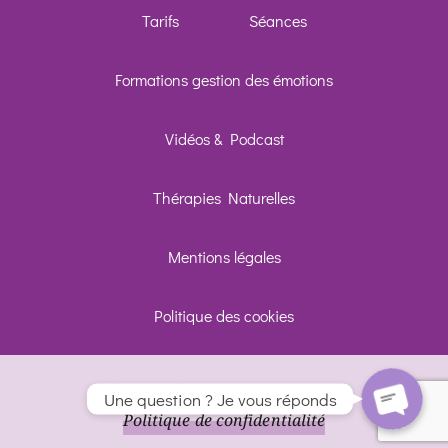
Tarifs
Séances
SMS
Formations gestion des émotions
Appeler
Vidéos & Podcast
Skype
Thérapies Naturelles
Linkedin
Mentions légales
Formulaire
Politique des cookies
Vivons Soi
2026 - Ici tout va bien -
Une question ? Je vous réponds
Politique de confidentialité