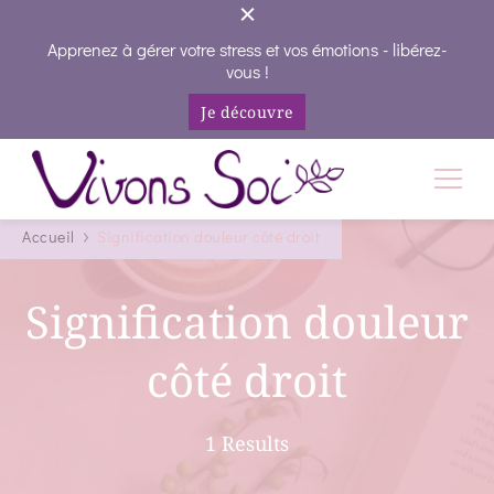
Apprenez à gérer votre stress et vos émotions - libérez-
vous !
Je découvre
Vivons Soi
Vivez votre vie en conscience
Accueil
Signification douleur côté droit
Signification douleur
côté droit
1 Results