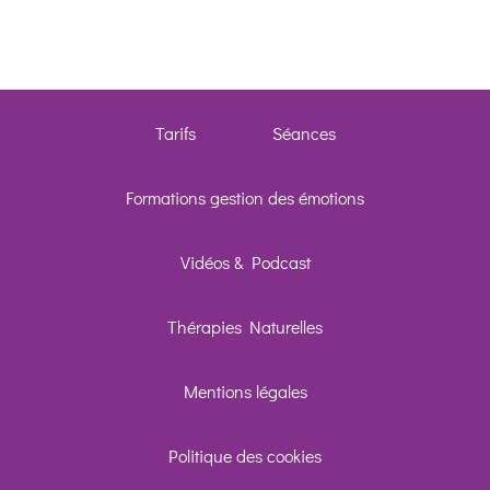
Facebook 
Telegram
Tarifs
Séances
SMS
Formations gestion des émotions
Appeler
Vidéos & Podcast
Skype
Thérapies Naturelles
Linkedin
Mentions légales
Formulaire
Politique des cookies